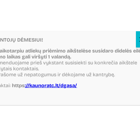
NTOJŲ DĖMESIUI!
laikotarpiu atliekų priėmimo aikštelėse susidaro didelės eil
mo laikas gali viršyti 1 valandą.
enduojame prieš vykstant susisiekti su konkrečia aikštele
ytais kontaktais.
rašome už nepatogumus ir dėkojame už kantrybę.
ktai:
https
://kaunoratc.lt/dgasa/
Grįžti atgal
Dalintis