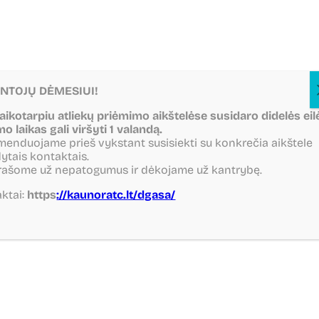
NTOJŲ DĖMESIUI!
laikotarpiu atliekų priėmimo aikštelėse susidaro didelės eil
mo laikas gali viršyti 1 valandą.
Asmens duomenų
enduojame prieš vykstant susisiekti su konkrečia aikštele
ytais kontaktais.
rašome už nepatogumus ir dėkojame už kantrybę.
saugumas
ktai:
https
://kaunoratc.lt/dgasa/
VšĮ Kauno regiono atliekų tvarkymo centras
tvarkydamas asmens duomenis vadovaujasi 2016 m.
balandžio 27 d. Europos Parlamento ir Tarybos
Reglamentu Nr. 2016/679 dėl fizinių asmenų apsaugos