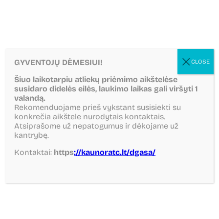
GYVENTOJŲ DĖMESIUI!
CLOSE
Šiuo laikotarpiu atliekų priėmimo aikštelėse
susidaro didelės eilės, laukimo laikas gali viršyti 1
valandą.
Rekomenduojame prieš vykstant susisiekti su
konkrečia aikštele nurodytais kontaktais.
Atsiprašome už nepatogumus ir dėkojame už
kantrybę.
Kontaktai:
https
://kaunoratc.lt/dgasa/
Jau greitai čia rasite naudingą