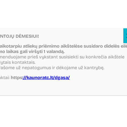
NTOJŲ DĖMESIUI!
laikotarpiu atliekų priėmimo aikštelėse susidaro didelės eil
mo laikas gali viršyti 1 valandą.
Nuorodos
enduojame prieš vykstant susisiekti su konkrečia aikštele
ytais kontaktais.
rašome už nepatogumus ir dėkojame už kantrybę.
ktai:
https
://kaunoratc.lt/dgasa/
Kauno regiono
savivaldybės
Kauno miesto