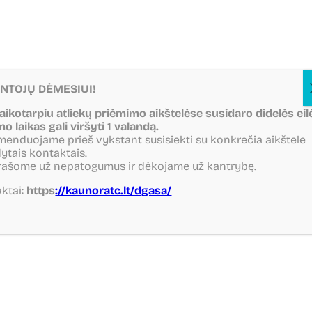
NTOJŲ DĖMESIUI!
Atiduotuvės
laikotarpiu atliekų priėmimo aikštelėse susidaro didelės eil
mo laikas gali viršyti 1 valandą.
Kauno RATC prisideda prie
enduojame prieš vykstant susisiekti su konkrečia aikštele
dalijimosi daiktais iniciatyvos ir
ytais kontaktais.
rašome už nepatogumus ir dėkojame už kantrybę.
kviečia gyventojus jiems
nereikalingus, bet dar
ktai:
https
://kaunoratc.lt/dgasa/
tinkamus naudoti daiktus,
neišmesti, o pristatyti į didelių
gabaritų atliekų surinkimo
aikštelėse įrengtas Atiduotuves
ir taip perleisti į naujo
šeimininko rankas arba jiems
Atiduotuvėje
reikalingus daiktus pasiimti.
nepriimama: