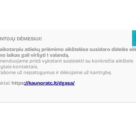
NTOJŲ DĖMESIUI!
laikotarpiu atliekų priėmimo aikštelėse susidaro didelės eil
mo laikas gali viršyti 1 valandą.
enduojame prieš vykstant susisiekti su konkrečia aikštele
ytais kontaktais.
rašome už nepatogumus ir dėkojame už kantrybę.
ktai:
https
://kaunoratc.lt/dgasa/