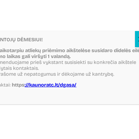
NTOJŲ DĖMESIUI!
laikotarpiu atliekų priėmimo aikštelėse susidaro didelės eil
mo laikas gali viršyti 1 valandą.
enduojame prieš vykstant susisiekti su konkrečia aikštele
ytais kontaktais.
rašome už nepatogumus ir dėkojame už kantrybę.
ktai:
https
://kaunoratc.lt/dgasa/