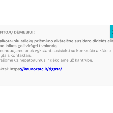
NTOJŲ DĖMESIUI!
laikotarpiu atliekų priėmimo aikštelėse susidaro didelės eil
mo laikas gali viršyti 1 valandą.
enduojame prieš vykstant susisiekti su konkrečia aikštele
ytais kontaktais.
rašome už nepatogumus ir dėkojame už kantrybę.
ktai:
https
://kaunoratc.lt/dgasa/
Grįžti atgal
Dalintis