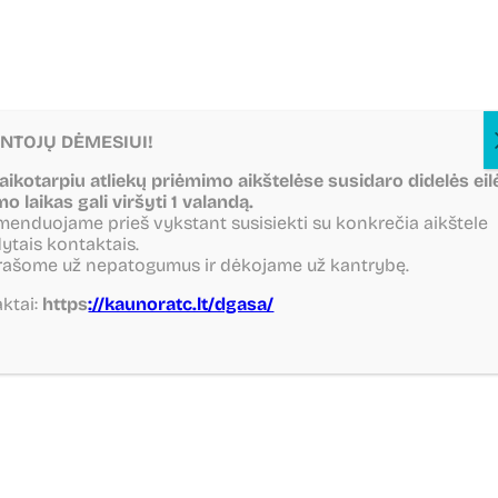
NTOJŲ DĖMESIUI!
laikotarpiu atliekų priėmimo aikštelėse susidaro didelės eil
mo laikas gali viršyti 1 valandą.
enduojame prieš vykstant susisiekti su konkrečia aikštele
ytais kontaktais.
rašome už nepatogumus ir dėkojame už kantrybę.
ktai:
https
://kaunoratc.lt/dgasa/
Grįžti atgal
Dalintis
Atnaujinta 2025-11-23
KTU studentai domėjosi
atliekų tvarkymo