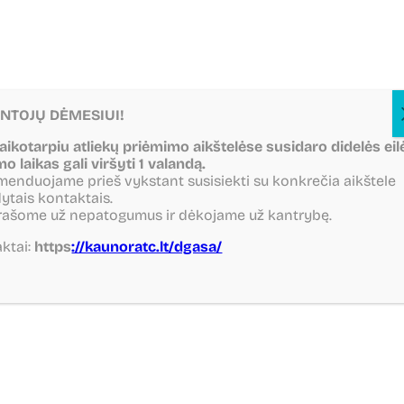
NTOJŲ DĖMESIUI!
laikotarpiu atliekų priėmimo aikštelėse susidaro didelės eil
mo laikas gali viršyti 1 valandą.
enduojame prieš vykstant susisiekti su konkrečia aikštele
ytais kontaktais.
rašome už nepatogumus ir dėkojame už kantrybę.
ktai:
https
://kaunoratc.lt/dgasa/
Grįžti atgal
Dalintis