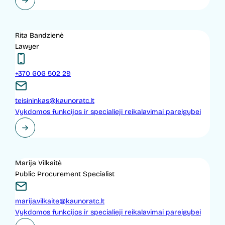
Rita Bandzienė
Lawyer
+370 606 502 29
teisininkas@kaunoratc.lt
Vykdomos funkcijos ir specialieji reikalavimai pareigybei
Marija Vilkaitė
Public Procurement Specialist
marija.vilkaite@kaunoratc.lt
Vykdomos funkcijos ir specialieji reikalavimai pareigybei