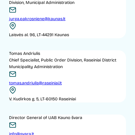
Division, Municipal Administration
jurga.pakrosniene@kaunas.lt
Laisvės al. 96, LT-44291 Kaunas
Tomas Andriulis
Chief Specialist, Public Order Division, Raseiniai District
Municipality Administration
tomas.andriulis@raseiniai.lt
V. Kudirkos g. 5, LT-60150 Raseiniai
Director General of UAB Kauno švara
info@svara.lt