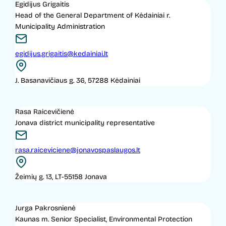
Egidijus Grigaitis
Head of the General Department of Kėdainiai r.
Municipality Administration
egidijus.grigaitis@kedainiai.lt
J. Basanavičiaus g. 36, 57288 Kėdainiai
Rasa Raicevičienė
Jonava district municipality representative
rasa.raiceviciene@jonavospaslaugos.lt
Žeimių g. 13, LT-55158 Jonava
Jurga Pakrosnienė
Kaunas m. Senior Specialist, Environmental Protection