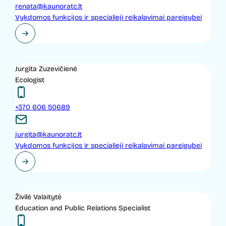
renata@kaunoratc.lt
Vykdomos funkcijos ir specialieji reikalavimai pareigybei
Jurgita Zuzevičienė
Ecologist
+370 606 50689
jurgita@kaunoratc.lt
Vykdomos funkcijos ir specialieji reikalavimai pareigybei
Živilė Valaitytė
Education and Public Relations Specialist