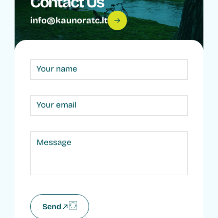
Contact Us
info@kaunoratc.lt
Send