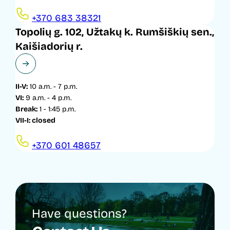
+370 683 38321
Topolių g. 102, Užtakų k. Rumšiškių sen.,
Kaišiadorių r.
II-V:
10 a.m. - 7 p.m.
VI:
9 a.m. - 4 p.m.
Break:
1 - 1:45 p.m.
VII-I: closed
+370 601 48657
Have questions?