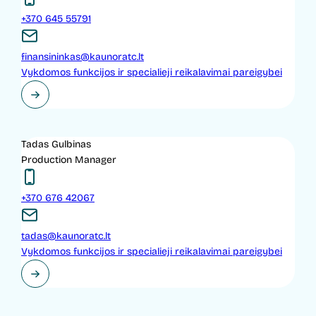
+370 645 55791
finansininkas@kaunoratc.lt
Vykdomos funkcijos ir specialieji reikalavimai pareigybei
Tadas Gulbinas
Production Manager
+370 676 42067
tadas@kaunoratc.lt
Vykdomos funkcijos ir specialieji reikalavimai pareigybei