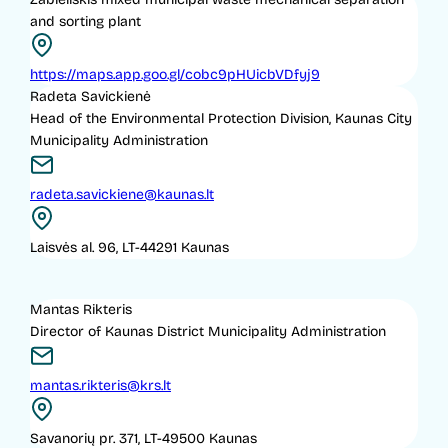
and sorting plant
https://maps.app.goo.gl/cobc9pHUicbVDfyj9
Radeta Savickienė
Head of the Environmental Protection Division, Kaunas City
Municipality Administration
radeta.savickiene@kaunas.lt
Laisvės al. 96, LT-44291 Kaunas
Mantas Rikteris
Director of Kaunas District Municipality Administration
mantas.rikteris@krs.lt
Savanorių pr. 371, LT-49500 Kaunas