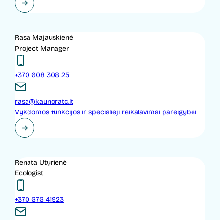
Rasa Majauskienė
Project Manager
+370 608 308 25
rasa@kaunoratc.lt
Vykdomos funkcijos ir specialieji reikalavimai pareigybei
Renata Utyrienė
Ecologist
+370 676 41923