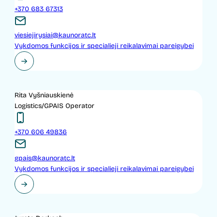
+370 683 67313
viesiejirysiai@kaunoratc.lt
Vykdomos funkcijos ir specialieji reikalavimai pareigybei
Rita Vyšniauskienė
Logistics/GPAIS Operator
+370 606 49836
gpais@kaunoratc.lt
Vykdomos funkcijos ir specialieji reikalavimai pareigybei