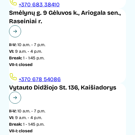
+370 683 38410
Smėlynų g. 9 Gėluvos k., Ariogala sen.,
Raseiniai r.
II-V:
10 a.m. - 7 p.m.
VI:
9 a.m. - 4 p.m.
Break:
1 - 1:45 p.m.
VII-I: closed
+370 678 54086
Vytauto Didžiojo St. 136, Kaišiadorys
II-V:
10 a.m. - 7 p.m.
VI:
9 a.m. - 4 p.m.
Break:
1 - 1:45 p.m.
VII-I: closed