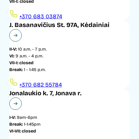
VII-I:
closed
+370 683 03874
J. Basanavičius St. 97A, Kėdainiai
II-V:
10 a.m. - 7 p.m.
VI:
9 a.m. - 4 p.m.
VII-I: closed
Break:
1 - 1:45 p.m.
+370 682 55784
Jonalaukio k. 7, Jonava r.
I-V:
9am-6pm
Break:
1-1:45pm
VI-VII: closed