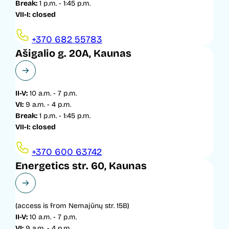
Break:
1 p.m. - 1:45 p.m.
VII-I:
closed
+370 682 55783
Ašigalio g. 20A, Kaunas
II-V:
10 a.m. - 7 p.m.
VI:
9 a.m. - 4 p.m.
Break:
1 p.m. - 1:45 p.m.
VII-I:
closed
+370 600 63742
Energetics str. 60, Kaunas
(access is from Nemajūnų str. 15B)
II-V:
10 a.m. - 7 p.m.
VI:
9 a.m. - 4 p.m.