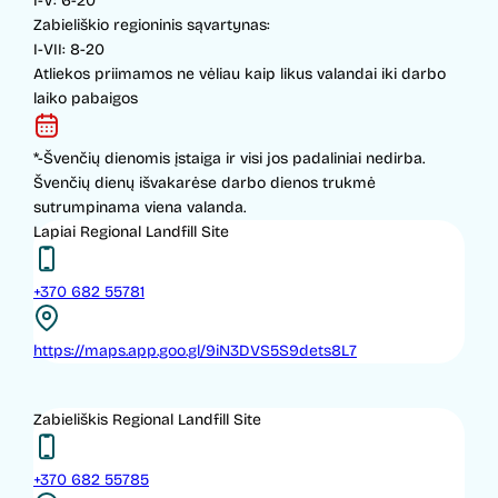
I-V: 6-20
Zabieliškio regioninis sąvartynas:
I-VII: 8-20
Atliekos priimamos ne vėliau kaip likus valandai iki darbo
laiko pabaigos
*-Švenčių dienomis įstaiga ir visi jos padaliniai nedirba.
Švenčių dienų išvakarėse darbo dienos trukmė
sutrumpinama viena valanda.
Lapiai Regional Landfill Site
+370 682 55781
https://maps.app.goo.gl/9iN3DVS5S9dets8L7
Zabieliškis Regional Landfill Site
+370 682 55785