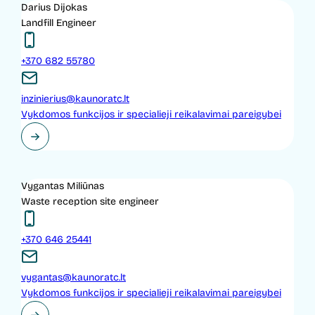
Darius Dijokas
Landfill Engineer
+370 682 55780
inzinierius@kaunoratc.lt
Vykdomos funkcijos ir specialieji reikalavimai pareigybei
Vygantas Miliūnas
Waste reception site engineer
+370 646 25441
vygantas@kaunoratc.lt
Vykdomos funkcijos ir specialieji reikalavimai pareigybei