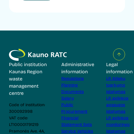
Public institution
Administrative
Legal
Kaunas Region
information
information
waste
Regulations
LR Atliekų
Planning
tvarkymo
management
Documents
įstatymas
centre
Salary
LR aplinkos
Code of institution:
Public
apsaugos
300092998
Procurement
įstatymas
VAT code:
Financial
LR aplinkos
LT100001791219
Statement Sets
monitoringo
Pramonės Ave. 4A,
Service Vehicles
įstatymas