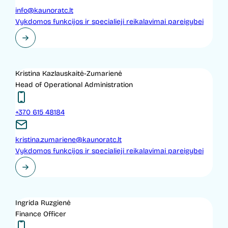
info@kaunoratc.lt
Vykdomos funkcijos ir specialieji reikalavimai pareigybei
Kristina Kazlauskaitė-Zumarienė
Head of Operational Administration
+370 615 48184
kristina.zumariene@kaunoratc.lt
Vykdomos funkcijos ir specialieji reikalavimai pareigybei
Ingrida Ruzgienė
Finance Officer