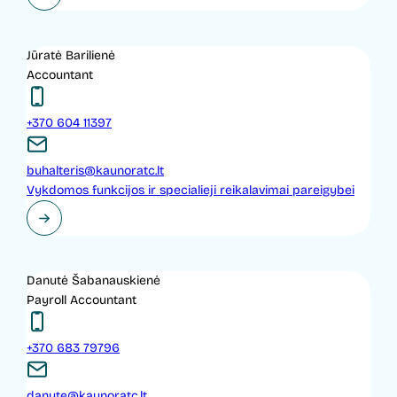
Jūratė Barilienė
Accountant
+370 604 11397
buhalteris@kaunoratc.lt
Vykdomos funkcijos ir specialieji reikalavimai pareigybei
Danutė Šabanauskienė
Payroll Accountant
+370 683 79796
danute@kaunoratc.lt