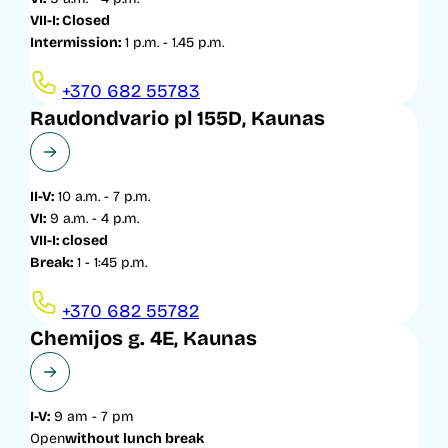
VII-I: Closed
Intermission:
1 p.m. - 1.45 p.m.
+370 682 55783
Raudondvario pl 155D, Kaunas
II-V:
10 a.m. - 7 p.m.
VI:
9 a.m. - 4 p.m.
VII-I: closed
Break:
1 - 1:45 p.m.
+370 682 55782
Chemijos g. 4E, Kaunas
I-V:
9 am - 7 pm
Open
without lunch break