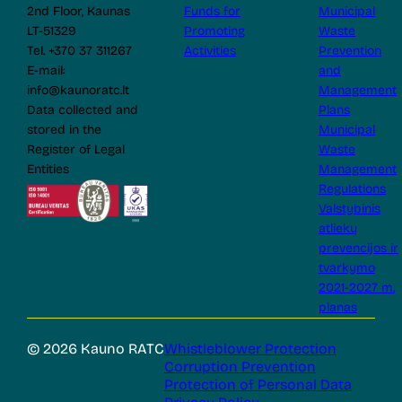
2nd Floor, Kaunas
Funds for
Municipal
LT-51329
Promoting
Waste
Tel. +370 37 311267
Activities
Prevention
E-mail:
and
info@kaunoratc.lt
Management
Data collected and
Plans
stored in the
Municipal
Register of Legal
Waste
Entities
Management
Regulations
Valstybinis
atliekų
prevencijos ir
tvarkymo
2021-2027 m.
planas
© 2026 Kauno RATC
Whistleblower Protection
Corruption Prevention
Protection of Personal Data