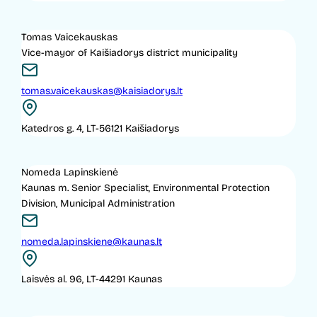
Tomas Vaicekauskas
Vice-mayor of Kaišiadorys district municipality
tomas.vaicekauskas@kaisiadorys.lt
Katedros g. 4, LT-56121 Kaišiadorys
Nomeda Lapinskienė
Kaunas m. Senior Specialist, Environmental Protection
Division, Municipal Administration
nomeda.lapinskiene@kaunas.lt
Laisvės al. 96, LT-44291 Kaunas