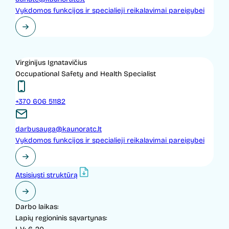
Vykdomos funkcijos ir specialieji reikalavimai pareigybei
Virginijus Ignatavičius
Occupational Safety and Health Specialist
+370 606 51182
darbusauga@kaunoratc.lt
Vykdomos funkcijos ir specialieji reikalavimai pareigybei
Atsisiųsti struktūrą
Darbo laikas:
Lapių regioninis sąvartynas: