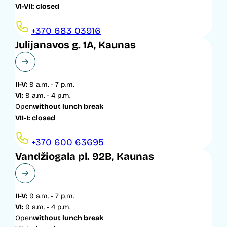
VI-VII:
closed
+370 683 03916
Julijanavos g. 1A, Kaunas
II-V:
9 a.m. - 7 p.m.
VI:
9 a.m. - 4 p.m.
Open
without lunch break
VII-I:
closed
+370 600 63695
Vandžiogala pl. 92B, Kaunas
II-V:
9 a.m. - 7 p.m.
VI:
9 a.m. - 4 p.m.
Open
without lunch break