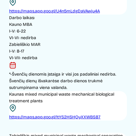
https://maps.app.goo.gl/U4n5mLdgDaVAwju4A
Darbo laikas:
Kauno MBA
I-V: 6-22
VI-VI: nedirba
Zabieliškio MAR
I-V: 8-17
VI-VII: nedirba
*-Švenčių dienomis įstaiga ir visi jos padaliniai nedirba.
Švenčių dienų išvakarėse darbo dienos trukmė
sutrumpinama viena valanda.
Kaunas mixed municipal waste mechanical biological
treatment plants
https://maps.app.goo.gl/1tYS2HSHQyXXWBS87
Zabieliškis mixed municipal waste mechanical separation