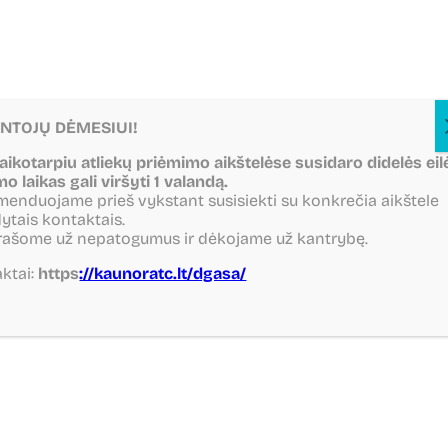
NTOJŲ DĖMESIUI!
Atliekų rūšiavimo
laikotarpiu atliekų priėmimo aikštelėse susidaro didelės eil
mo laikas gali viršyti 1 valandą.
A
B
C
enduojame prieš vykstant susisiekti su konkrečia aikštele
ytais kontaktais.
rašome už nepatogumus ir dėkojame už kantrybę.
ktai:
https
://kaunoratc.lt/dgasa/
Rūšiuoti teisingai – paprasčiau, nei atrodo! Viskas
prasideda nuo žinojimo: ką galima mesti į atskiro
rūšiavimo konteinerius, o kas reikalauja ypatingo
dėmesio. Čia rasite aiškius paaiškinimus apie skirtingų
rūšių atliekas, praktinius patarimus ir naudingą pavojingų
atliekų rūšiavimo vadovą.